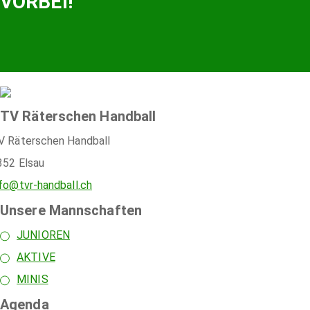
VORBEI!
TV Räterschen Handball
V Räterschen Handball
352 Elsau
nfo@tvr-handball.ch
Unsere Mannschaften
JUNIOREN
AKTIVE
MINIS
Agenda